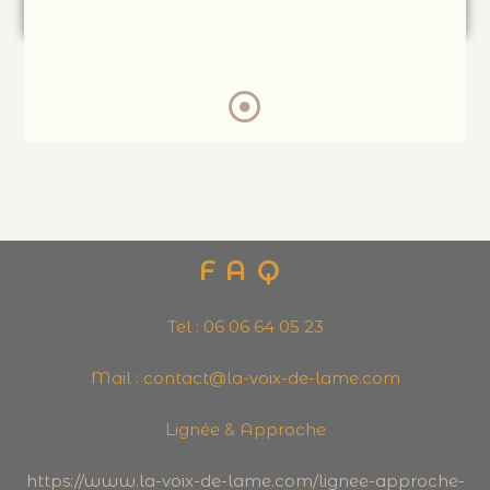
FAQ
Tel : 06 06 64 05 23
Mail : contact@la-voix-de-lame.com
Lignée & Approche
https://www.la-voix-de-lame.com/lignee-approche-