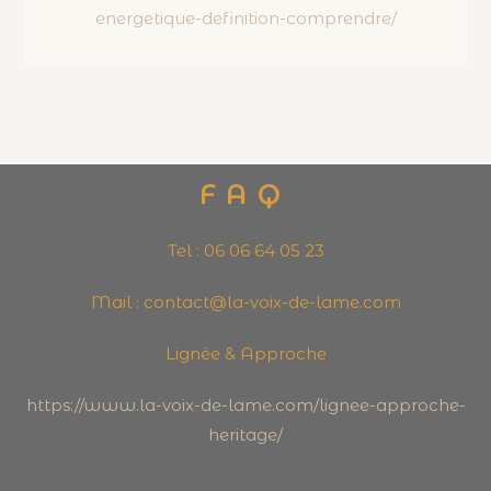
energetique-definition-comprendre/
FAQ
Tel : 06 06 64 05 23
Mail : contact@la-voix-de-lame.com
Lignée & Approche
https://www.la-voix-de-lame.com/lignee-approche-
heritage/